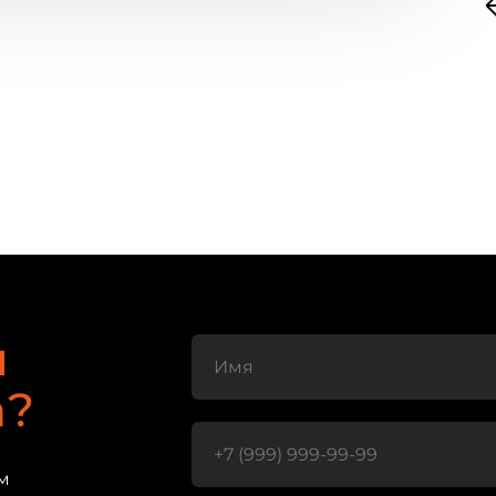
ы
а?
м