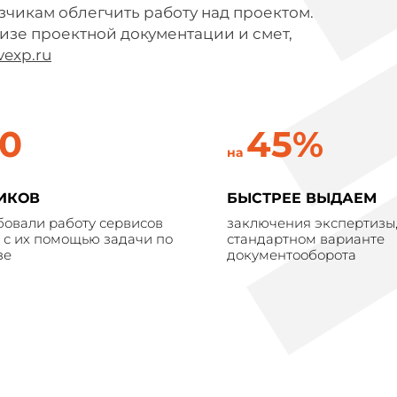
чикам облегчить работу над проектом.
изе проектной документации и смет,
exp.ru
0
45%
на
ИКОВ
БЫСТРЕЕ ВЫДАЕМ
бовали работу сервисов
заключения экспертизы,
 с их помощью задачи по
стандартном варианте
зе
документооборота