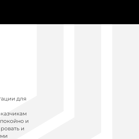
тации для
аказчикам
спокойно и
ировать и
ыми